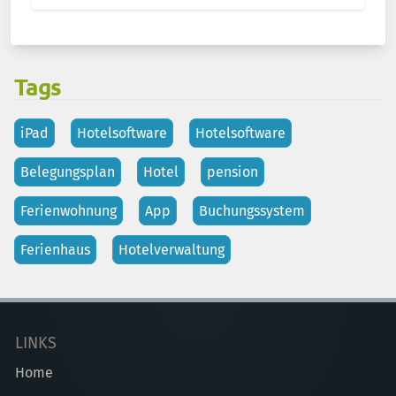
Tags
iPad
Hotelsoftware
Hotelsoftware
Belegungsplan
Hotel
pension
Ferienwohnung
App
Buchungssystem
Ferienhaus
Hotelverwaltung
LINKS
Home