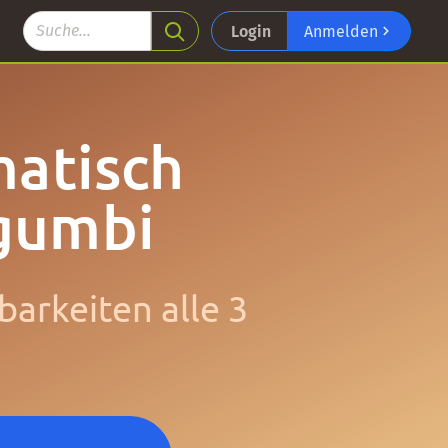
Login
Anmelden
matisch
igumbi
barkeiten alle 3