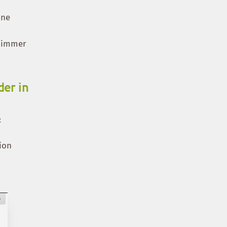
ine
 Zimmer
der in
:
ion