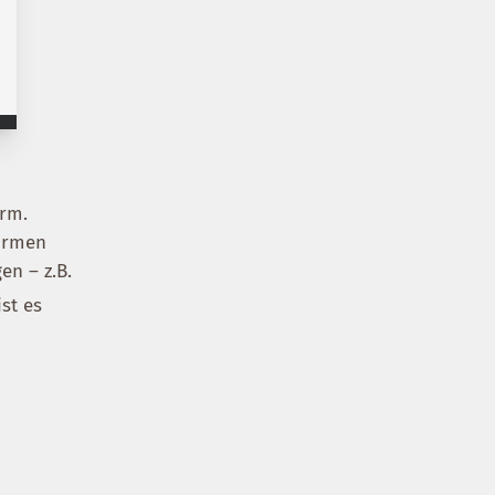
orm.
formen
en – z.B.
st es