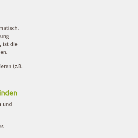
matisch.
rung
 ist die
sen.
eren (z.B.
binden
e
und
es