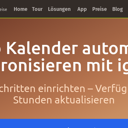
Home
Tour
Lösungen
App
Preise
Blog
eise
 Kalender auto
ronisieren mit 
Schritten einrichten – Verfüg
Stunden aktualisieren