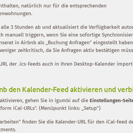
nthalten, natürlich nur für die entsprechenden
ienwohnungen.
 alle 3 Stunden ab und aktualisiert die Verfügbarkeit auto
h manuell triggern, wenn Sie eine sofortige Synchronisie
nserat in Airbnb als „Buchung Anfragen" eingestellt haben,
eniger zeitkritisch, da Sie Anfragen aktiv bestätigen müs
RL der .ics-Feeds auch in Ihren Desktop-Kalender importi
bnb den Kalender-Feed aktivieren und ver
aktivieren, gehen Sie in igumbi auf die
Einstellungen-Seit
form iCal-URLs". (Menüpunkt links: „Setup")
arbeiten" finden Sie die Kalender-URL für den iCal-Feed d
tments.