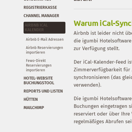
REGISTRIERKASSE
CHANNEL MANAGER
Warum iCal-Sync
AIRBNB ICAL
KALENDER
Airbnb ist leider nicht ü
Airbnb E-Mail Adressen
die igumbi Hotelsoftware/
zur Verfügung stellt.
Airbnb Reservierungen
importieren
Fewo-Direkt
Der iCal-Kalender-Feed is
Reservierungen
Zimmerverfügbarkeit für A
importieren
synchronisieren (das gle
HOTEL-WEBSITE
BUCHUNGSTOOL
verwenden).
REPORTS UND LISTEN
Die igumbi Hotelsoftware/
HÜTTEN
Buchungen eingetragen si
MAILCHIMP
reserviert oder über Ihr
regelmäßiges Abrufen sei