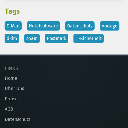
Tags
E-Mail
Hotelsoftware
Datenschutz
Vorlage
dkim
spam
Postmark
IT-Sicherheit
LINKS
Home
Über Uns
Preise
AGB
Datenschutz