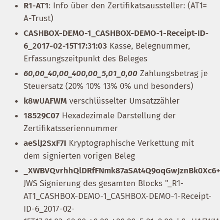
R1-AT1
: Info über den Zertifikatsaussteller: (AT1=
A-Trust)
CASHBOX-DEMO-1_CASHBOX-DEMO-1-Receipt-ID-
6_2017-02-15T17:31:03
Kasse, Belegnummer,
Erfassungszeitpunkt des Beleges
60,00_40,00_400,00_5,01_0,00
Zahlungsbetrag je
Steuersatz (20% 10% 13% 0% und besonders)
k8wUAFWM
verschlüsselter Umsatzzähler
18529C07
Hexadezimale Darstellung der
Zertifikatsseriennummer
aeSlJ2SxF7I
Kryptographische Verkettung mit
dem signierten vorigen Beleg
_XWBVQvrhhQlDRfFNmk87aSAt4Q9oqGwJznBk0Xc6
JWS Signierung des gesamten Blocks "_R1-
AT1_CASHBOX-DEMO-1_CASHBOX-DEMO-1-Receipt-
ID-6_2017-02-