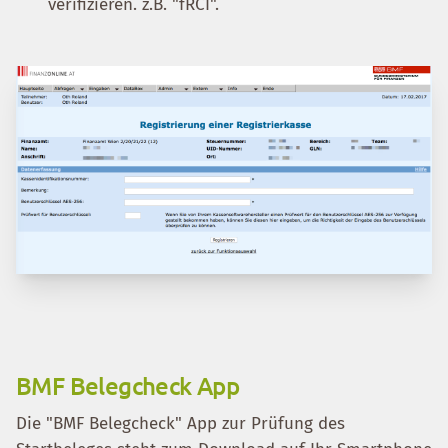
verifizieren. z.B. "fRCI".
BMF Belegcheck App
Die "BMF Belegcheck" App zur Prüfung des