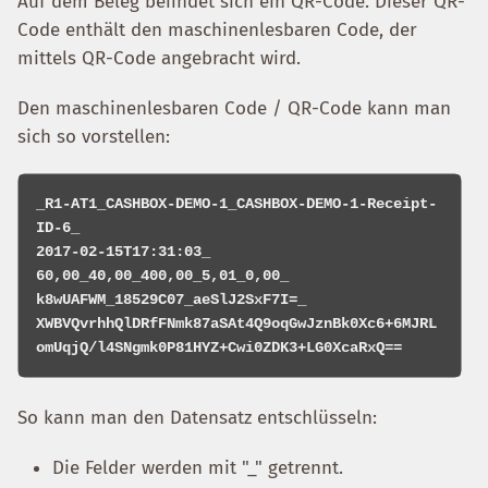
Auf dem Beleg befindet sich ein QR-Code. Dieser QR-
Code enthält den maschinenlesbaren Code, der
mittels QR-Code angebracht wird.
Den maschinenlesbaren Code / QR-Code kann man
sich so vorstellen:
_R1-AT1_CASHBOX-DEMO-1_CASHBOX-DEMO-1-Receipt-
ID-6_

2017-02-15T17:31:03_

60,00_40,00_400,00_5,01_0,00_

k8wUAFWM_18529C07_aeSlJ2SxF7I=_

XWBVQvrhhQlDRfFNmk87aSAt4Q9oqGwJznBk0Xc6+6MJRL
So kann man den Datensatz entschlüsseln:
Die Felder werden mit "_" getrennt.