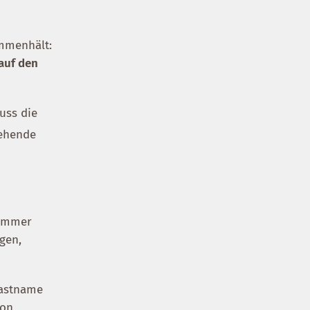
ammenhält:
auf den
uss die
tehende
Immer
gen,
Gastname
ion