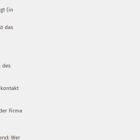
gt (in
st das
n des
nkontakt
der Firma
rend: Wer