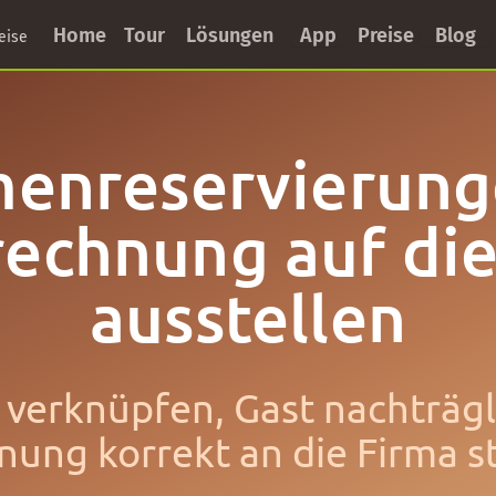
Home
Tour
Lösungen
App
Preise
Blog
eise
menreservierung
rechnung auf die
ausstellen
verknüpfen, Gast nachträg
ung korrekt an die Firma s