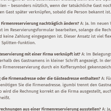
len – besonders nützlich, wenn der tatsächliche Gast noc
en Gast später verknüpfen, sobald die Person bekannt ist
r Firmenreservierung nachträglich ändern?
A: Ja. Im neuen
kt im Reservierungsformular bearbeiten, solange die Rec
 keine Zahlung eingegangen ist. Dieser Ansatz ist viel flex
 Splitten-Funktion.
Reservierung mit einer Firma verknüpft ist?
A: Im Belegung
rhalb des Gastnamens in kleiner Schrift angezeigt. In de
ine Firmenreservierung durch ein Koffersymbol gekennzeich
g die Firmenadresse oder die Gästeadresse enthalten?
A: Fü
enötigen Sie die Firmenadresse. igumbi trennt den Gast
 wird die Rechnung korrekt an die Firma ausgestellt, au
heißt.
lrechnungen aus einer Firmenreservierung ausstellen?
A: Ja