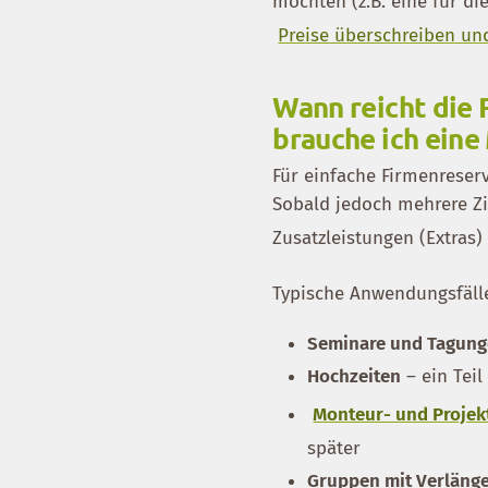
möchten (z.B. eine für d
Preise überschreiben un
Wann reicht die 
brauche ich ein
Für einfache Firmenreser
Sobald jedoch mehrere Zi
Zusatzleistungen (Extras)
Typische Anwendungsfäll
Seminare und Tagun
Hochzeiten
– ein Teil
Monteur- und Proje
später
Gruppen mit Verläng