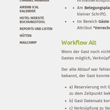
Firmenverknüpfun
CHANNEL MANAGER
AIRBNB ICAL
Am
Belegungspl
KALENDER
kleiner Schrift).
HOTEL-WEBSITE
Im Bereich
Gäste
BUCHUNGSTOOL
Attribut
"Verrech
REPORTS UND LISTEN
HÜTTEN
Workflow Alt
MAILCHIMP
Wenn der Gast noch nicht
Gastes möglich, Verknüpf
Der alte Ablauf war fehle
bekannt, der Gast konnte
a) Reservierung mit 
zu dem Zeitpunkt bek
b) Gast Datensatz ko
c) Verknüpfung zu Ve