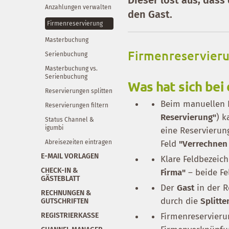
Anzahlungen verwalten
den Gast.
Firmenreservierung
Masterbuchung
Firmenreservieru
Serienbuchung
Masterbuchung vs.
Serienbuchung
Was hat sich bei
Reservierungen splitten
Beim manuellen 
Reservierungen filtern
Reservierung"
) 
Status Channel &
igumbi
eine Reservierun
Abreisezeiten eintragen
Feld
"Verrechnen
E-MAIL VORLAGEN
Klare Feldbezeic
CHECK-IN &
Firma"
– beide Fe
GÄSTEBLATT
Der
Gast
in der R
RECHNUNGEN &
durch die
Splitte
GUTSCHRIFTEN
REGISTRIERKASSE
Firmenreservier