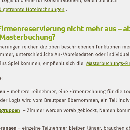
ie Logis und eine für Konsumationen), sehen Sie auch
d getrennte Hotelrechnungen
.
Firmenreservierung nicht mehr aus – a
e Masterbuchung?
vierungen reichen die oben beschriebenen Funktionen mei
mmer, unterschiedliche An-/Abreisedaten oder individuel
 ins Spiel kommen, empfiehlt sich die
Masterbuchungs-Fu
e:
gen
– mehrere Teilnehmer, eine Firmenrechnung für die Lo
 der Logis wird vom Brautpaar übernommen, ein Teil indiv
ktgruppen
– Zimmer werden vorab geblockt, Namen kom
erungen
– einzelne Teilnehmer bleiben länger, brauchen a