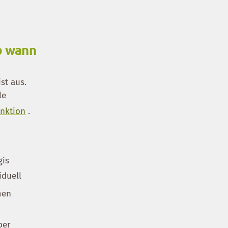
b wann
st aus.
le
nktion
.
gis
iduell
men
ber