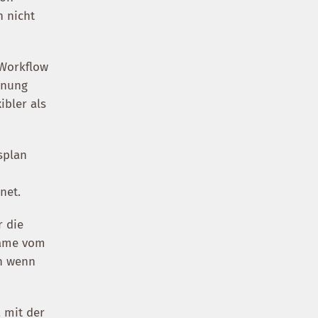
h nicht
.
 Workflow
hnung
ibler als
splan
r
net.
r die
name vom
ch wenn
, mit der