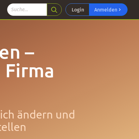
Login
Anmelden
en –
 Firma
lich ändern und
tellen