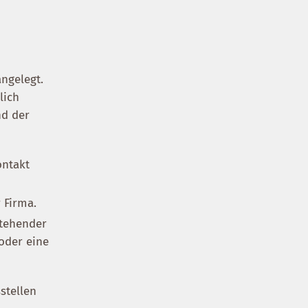
angelegt.
lich
nd der
ontakt
 Firma.
stehender
oder eine
stellen