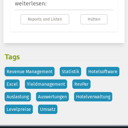
weiterlesen:
Reports und Listen
Hütten
Tags
Revenue Management
Statistik
Hotelsoftware
Excel
Yieldmanagement
RevPar
Auslastung
Auswertungen
Hotelverwaltung
Levelpreise
Umsatz