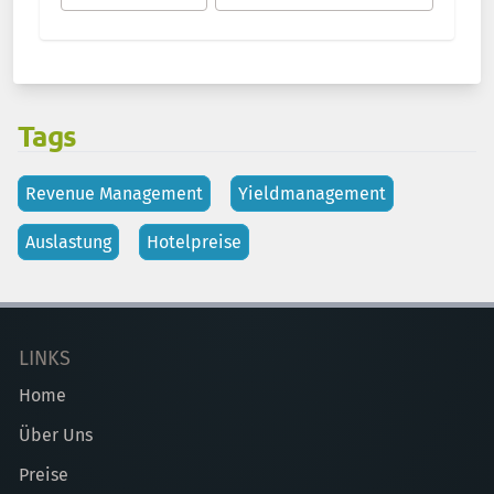
Tags
Revenue Management
Yieldmanagement
Auslastung
Hotelpreise
LINKS
Home
Über Uns
Preise