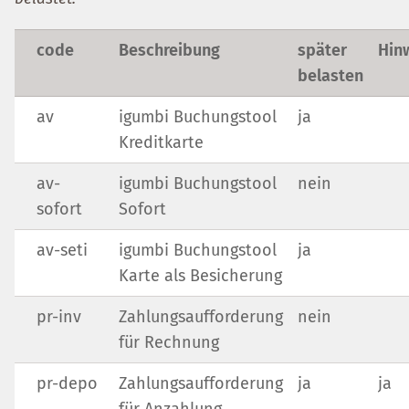
code
Beschreibung
später
Hin
belasten
av
igumbi Buchungstool
ja
Kreditkarte
av-
igumbi Buchungstool
nein
sofort
Sofort
av-seti
igumbi Buchungstool
ja
Karte als Besicherung
pr-inv
Zahlungsaufforderung
nein
für Rechnung
pr-depo
Zahlungsaufforderung
ja
ja