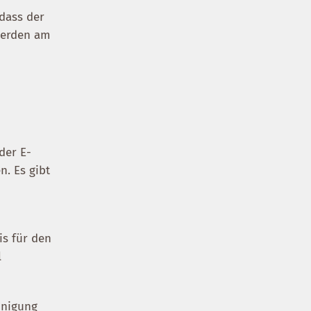
 dass der
 werden am
der E-
n. Es gibt
is für den
l
inigung