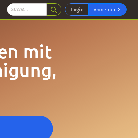
Login
Anmelden
en mit
nigung,