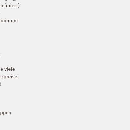
definiert)
e
 Minimum
:
e viele
erpreise
d
uppen