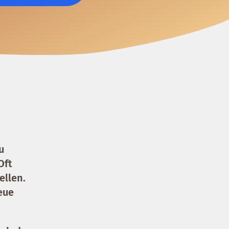
u
Oft
ellen.
eue