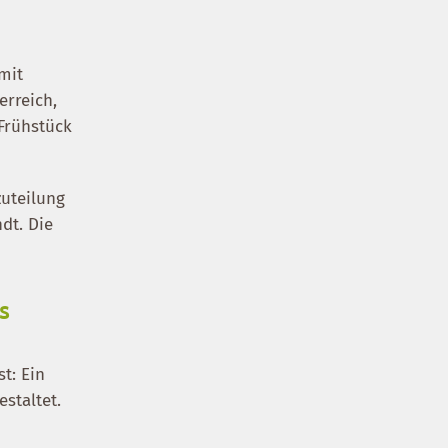
mit
erreich,
Frühstück
uteilung
dt. Die
s
t: Ein
estaltet.