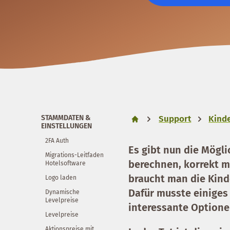
STAMMDATEN &
Support
Kinde
EINSTELLUNGEN
2FA Auth
Es gibt nun die Mögli
Migrations-Leitfaden
berechnen, korrekt m
Hotelsoftware
braucht man die Kinde
Logo laden
Dafür musste einiges
Dynamische
Levelpreise
interessante Optione
Levelpreise
Aktionspreise mit