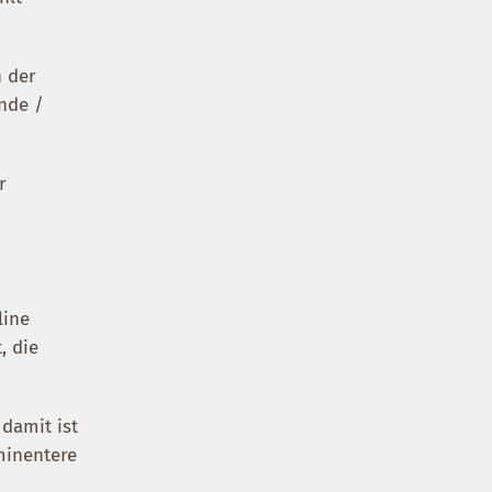
n der
nde /
r
line
, die
damit ist
minentere