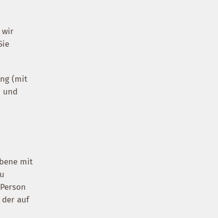
d
 wir
Sie
ung (mit
- und
Ebene mit
zu
 Person
 der auf
,