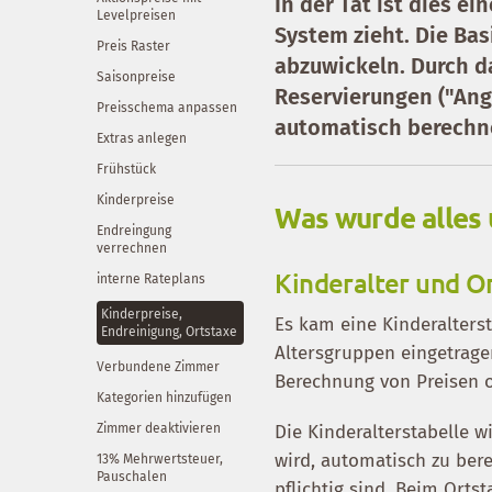
In der Tat ist dies e
Levelpreisen
System zieht. Die Ba
Preis Raster
abzuwickeln. Durch d
Saisonpreise
Reservierungen ("Ang
Preisschema anpassen
automatisch berechn
Extras anlegen
Frühstück
Kinderpreise
Was wurde alles
Endreingung
verrechnen
Kinderalter und O
interne Rateplans
Kinderpreise,
Es kam eine Kinderalterst
Endreinigung, Ortstaxe
Altersgruppen eingetragen
Verbundene Zimmer
Berechnung von Preisen 
Kategorien hinzufügen
Zimmer deaktivieren
Die Kinderalterstabelle w
wird, automatisch zu bere
13% Mehrwertsteuer,
Pauschalen
pflichtig sind. Beim Ort