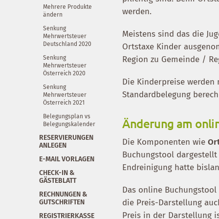
Mehrere Produkte
werden.
ändern
Senkung
Meistens sind das die Ju
Mehrwertsteuer
Deutschland 2020
Ortstaxe Kinder ausgeno
Senkung
Region zu Gemeinde / Reg
Mehrwertsteuer
Österreich 2020
Die Kinderpreise werden 
Senkung
Standardbelegung berech
Mehrwertsteuer
Österreich 2021
Belegungsplan vs
Änderung am onli
Belegungskalender
RESERVIERUNGEN
Die Komponenten wie
Or
ANLEGEN
Buchungstool dargestellt 
E-MAIL VORLAGEN
Endreinigung hatte bisla
CHECK-IN &
GÄSTEBLATT
Das online Buchungstool 
RECHNUNGEN &
die Preis-Darstellung au
GUTSCHRIFTEN
Preis in der Darstellung 
REGISTRIERKASSE