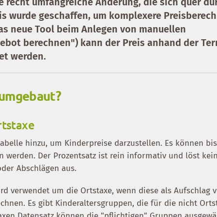
ine recht umfangreiche Änderung, die sich quer du
sis wurde geschaffen, um komplexere Preisberec
as neue Tool beim Anlegen von manuellen
ebot berechnen") kann der Preis anhand der Te
et werden.
 umgebaut?
rtstaxe
abelle hinzu, um Kinderpreise darzustellen. Es können bis
 werden. Der Prozentsatz ist rein informativ und löst kei
oder Abschlägen aus.
ird verwendet um die Ortstaxe, wenn diese als Aufschlag 
chnen. Es gibt Kinderaltersgruppen, die für die nicht Orts
staxen Datensatz können die "pflichtigen" Gruppen ausgewä