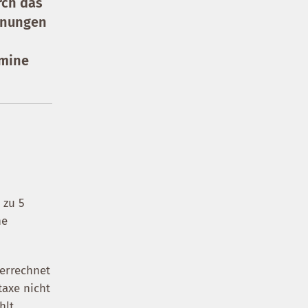
rch das
hnungen
rmine
 zu 5
ne
verrechnet
taxe nicht
hlt